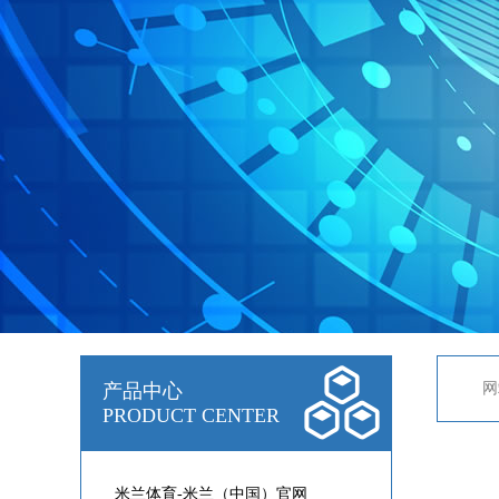
产品中心
网
PRODUCT CENTER
米兰体育-米兰（中国）官网