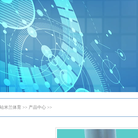
站米兰体育
>>
产品中心
>>