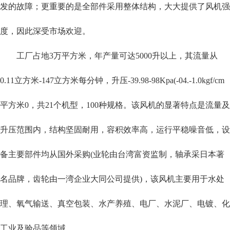
发的故障；更重要的是全部件采用整体结构，大大提供了风机强
度，因此深受市场欢迎。
工厂占地3万平方米，年产量可达5000升以上，其流量从
0.11立方米-147立方米每分钟，升压-39.98-98Kpa(-04.-1.0kgf/cm
平方米0，共21个机型，100种规格。该风机的显著特点是流量及
升压范围内，结构坚固耐用，容积效率高，运行平稳噪音低，设
备主要部件均从国外采购(业轮由台湾富资监制，轴承采日本著
名品牌，齿轮由一湾企业大同公司提供)，该风机主要用于水处
理、氧气输送、真空包装、水产养殖、电厂、水泥厂、电镀、化
工业及验品等领域。