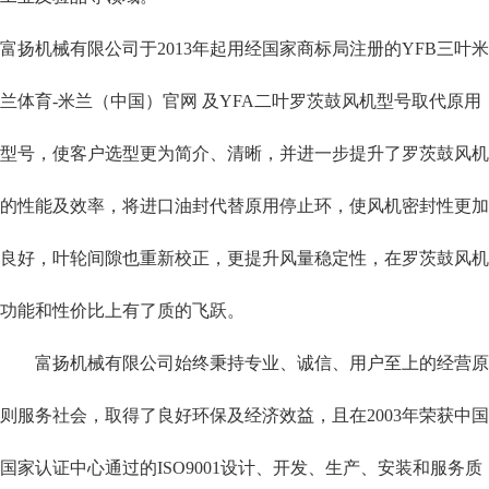
富扬机械有限公司于2013年起用经国家商标局注册的YFB三叶米
兰体育-米兰（中国）官网 及YFA二叶罗茨鼓风机型号取代原用
型号，使客户选型更为简介、清晰，并进一步提升了罗茨鼓风机
的性能及效率，将进口油封代替原用停止环，使风机密封性更加
良好，叶轮间隙也重新校正，更提升风量稳定性，在罗茨鼓风机
功能和性价比上有了质的飞跃。
富扬机械有限公司始终秉持专业、诚信、用户至上的经营原
则服务社会，取得了良好环保及经济效益，且在2003年荣获中国
国家认证中心通过的ISO9001设计、开发、生产、安装和服务质