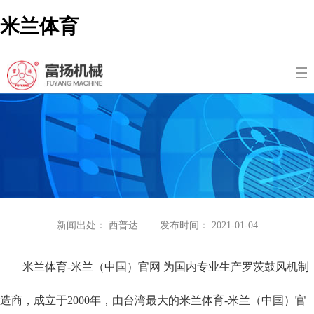
米兰体育
新闻出处： 西普达 | 发布时间： 2021-01-04
米兰体育-米兰（中国）官网 为国内专业生产罗茨鼓风机制
造商，成立于2000年，由台湾最大的米兰体育-米兰（中国）官